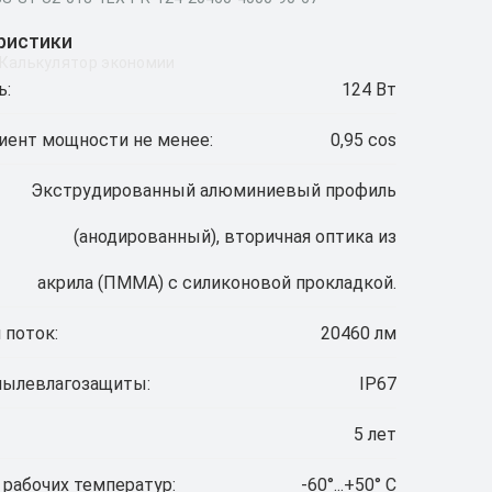
ристики
Калькулятор экономии
ь:
124 Вт
ент мощности не менее:
0,95 cos
Экструдированный алюминиевый профиль
(анодированный), вторичная оптика из
акрила (ПММА) с силиконовой прокладкой.
 поток:
20460 лм
пылевлагозащиты:
IP67
5 лет
 рабочих температур:
-60°...+50° С