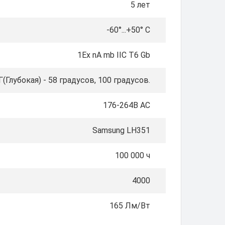
5 лет
-60°...+50° С
1Ex nA mb IIC T6 Gb
(Глубокая) - 58 градусов, 100 градусов.
176-264В AС
Samsung LH351
100 000 ч
4000
165 Лм/Вт