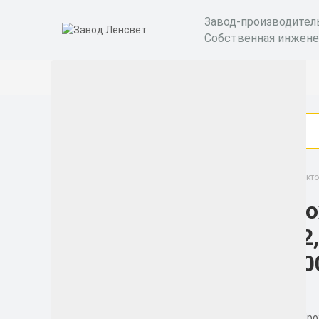
Завод-производител
Собственная инжене
Взрывозащищенные светильники GOLD
Прожект
Про
Категории
U-2
Бактерицидные
400
рециркуляторы
Уличные