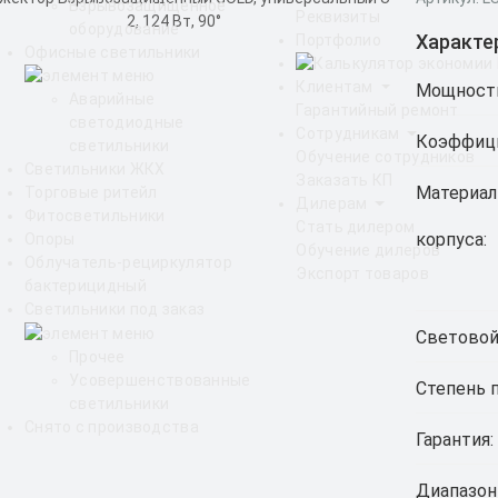
Взрывозащищенное
Реквизиты
оборудование
Характе
Портфолио
Офисные светильники
Клиентам
Мощност
Аварийные
Гарантийный ремонт
светодиодные
Сотрудникам
Коэффици
светильники
Обучение сотрудников
Светильники ЖКХ
Заказать КП
Материал
Торговые ритейл
Дилерам
Фитосветильники
Стать дилером
корпуса:
Опоры
Обучение дилеров
Облучатель-рециркулятор
Экспорт товаров
бактерицидный
Светильники под заказ
Световой
Прочее
Усовершенствованные
Степень 
светильники
Снято с производства
Гарантия:
Диапазон