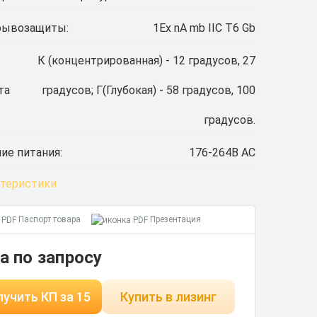
рывозащиты:
1Ex nA mb IIC T6 Gb
К (концентрированная) - 12 градусов, 27
та
градусов; Г(Глубокая) - 58 градусов, 100
градусов.
ие питания:
176-264В AС
ктеристики
Паспорт товара
Презентация
а по запросу
учить КП за 15
Купить в лизинг