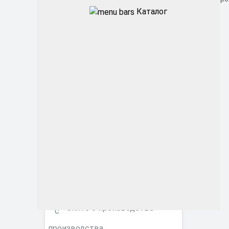
Каталог
Промышленные
Архитектурные
Офисные
ЖКХ
Торговые ритейл
Фитосветильники
Снято с производства