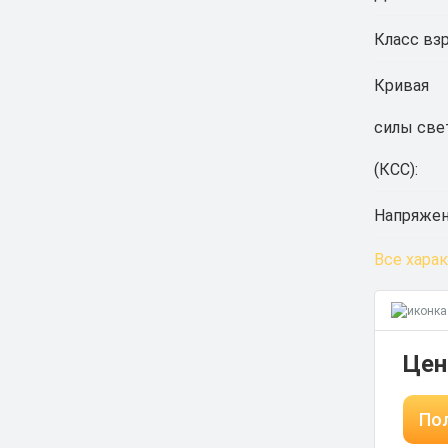
Класс вз
Кривая
силы све
(КСС):
Напряжен
Все хара
Цен
Пол