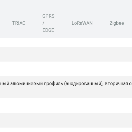
GPRS
TRIAC
/
LoRaWAN
Zigbee
EDGE
ный алюминиевый профиль (анодированный), вторичная оп