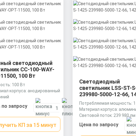
чный светодиодный
тильник СС-100-WAY-
11500, 100 Вт
Светодиодный
сть: 100 Вт
светильник LSS-ST-S
иал корпуса: анодированный
239980-5000-12-66, 1
иний
ры без упаковки: 500х127х84
Потребляемая мощность: 1
 по запросу
Материал корпуса: алюмин
Световой поток: 239 980 лм
лучить КП за 15 минут
Цена по запросу