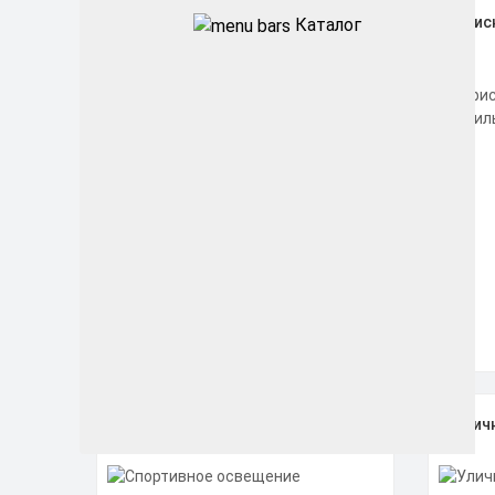
Диммируемые
Офис
Каталог
усовершенствованные
светодиодные светильники
Спортивное освещение
Улич