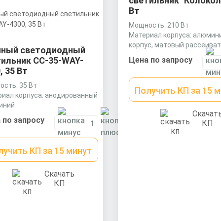
светильник "Колокол"
Вт
Мощность: 210 Вт
Материал корпуса: алюмин
корпус, матовый рассеиват
чный светодиодный
поликарбоната
тильник СС-35-WAY-
Цена по запросу
Размеры без упаковки:
, 35 Вт
320х320х330 мм
сть: 35 Вт
Получить КП за 15 
иал корпуса: анодированный
иний
Скачат
ры без упаковки: 500x81x140
 по запросу
КП
лучить КП за 15 минут
Скачать
КП