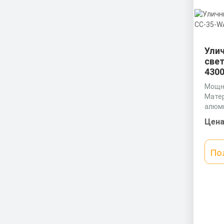
Ули
све
4300
Мощно
Матер
алюм
Разме
Цена
мм
По