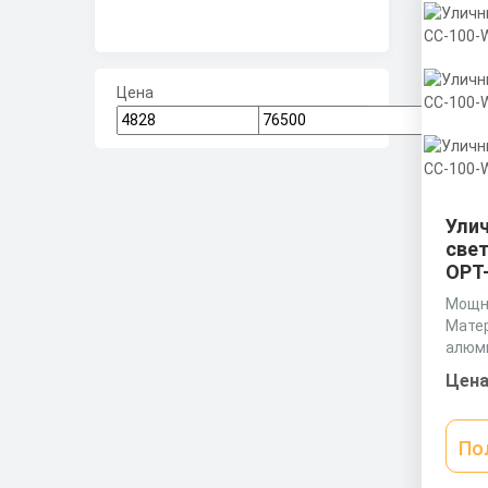
Цена
Ули
све
OPT-
Мощно
Матер
алюм
Разме
Цена
мм
По