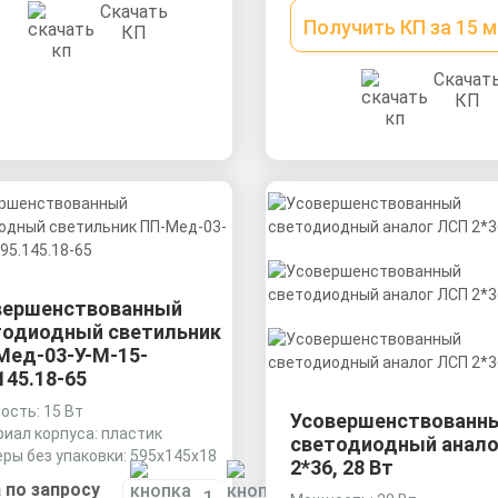
Скачать
Получить КП за 15 
КП
Скачат
КП
вершенствованный
тодиодный светильник
Мед-03-У-М-15-
145.18-65
сть: 15 Вт
Усовершенствованн
иал корпуса: пластик
светодиодный анало
ры без упаковки: 595х145х18
2*36, 28 Вт
 по запросу