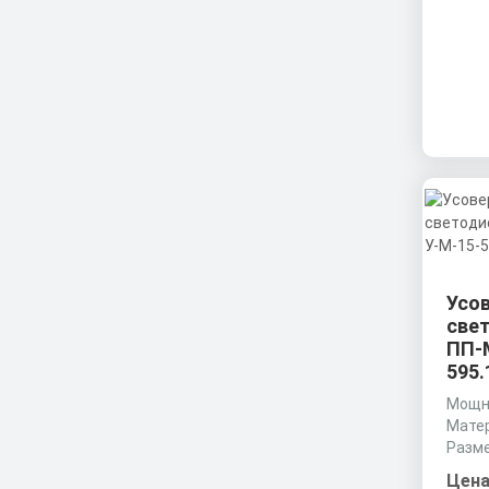
Усо
све
ПП-
595.
Мощно
Матер
Разме
мм
Цена