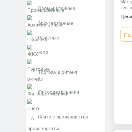
Матер
тепл
Промышленные
Разме
Цена
1190х
Архитектурные
По
Офисные
ЖКХ
Торговые ритейл
Фитосветильники
Снято с производства