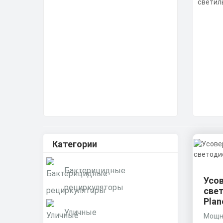
Категории
Бактерицидные
Усо
рециркуляторы
све
Plan
Уличные
Мощно