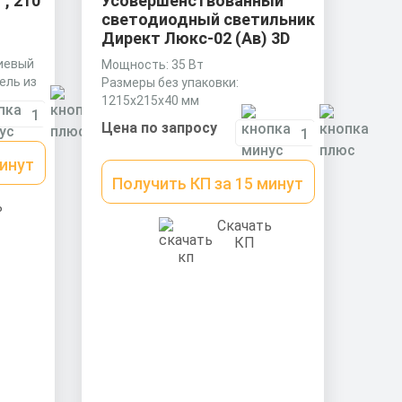
, 210
Усовершенствованный
светодиодный светильник
Директ Люкс-02 (Ав) 3D
иевый
Мощность: 35 Вт
ель из
Размеры без упаковки:
1215х215х40 мм
Световой поток: 3750 лм
Цена по запросу
минут
Получить КП за 15 минут
ь
Скачать
КП