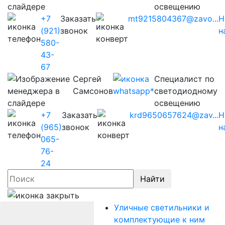
освещению
+7
Заказать
mt9215804367@zavo...
Н
(921)
звонок
н
580-
43-
67
Сергей
Cпециалист по
Самсонов
светодиодному
освещению
+7
Заказать
krd9650657624@zav...
Н
(965)
звонок
н
065-
76-
24
Найти
Уличные светильники и
комплектующие к ним