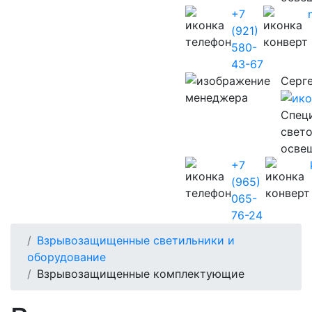
+7
(921)
580-
43-67
Серг
Cпец
свет
осве
+7
(965)
065-
76-24
Взрывозащищенные светильники и
оборудование
Взрывозащищенные комплектующие