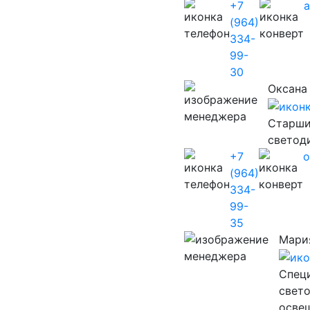
+7
(964)
334-
99-
30
Оксана
Старши
светод
+7
o
(964)
334-
99-
35
Мари
Cпец
свет
осве