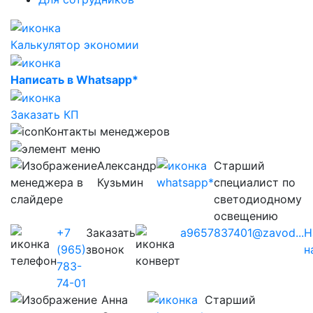
Калькулятор экономии
Написать в Whatsapp*
Заказать КП
Контакты менеджеров
Александр
Старший
Кузьмин
специалист по
светодиодному
освещению
+7
Заказать
a9657837401@zavod...
Н
(965)
звонок
н
783-
74-01
Анна
Старший