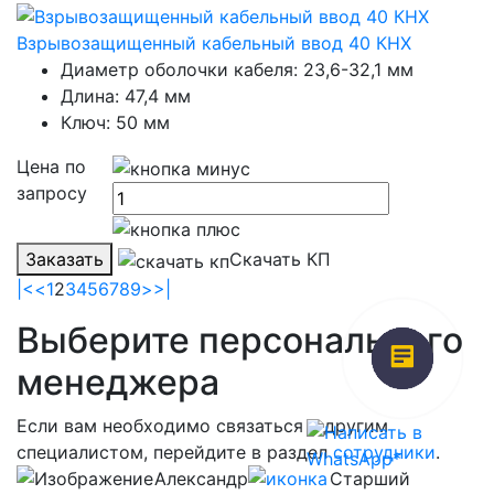
Взрывозащищенный кабельный ввод 40 КНХ
Диаметр оболочки кабеля: 23,6-32,1 мм
Длина: 47,4 мм
Ключ: 50 мм
Цена по
запросу
Заказать
Скачать КП
|<
<
1
2
3
4
5
6
7
8
9
>
>|
Выберите персонального
менеджера
Если вам необходимо связаться с другим
специалистом, перейдите в раздел
сотрудники
.
Александр
Старший