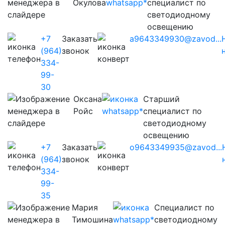
Окулова
специалист по
светодиодному
освещению
+7
Заказать
a9643349930@zavod...
(964)
звонок
334-
99-
30
Оксана
Старший
Ройс
специалист по
светодиодному
освещению
+7
Заказать
o9643349935@zavod...
(964)
звонок
334-
99-
35
Мария
Cпециалист по
Тимошина
светодиодному