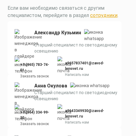
Материал корпуса:
Цена по запросу
Экструдированный алюминиевый
Если вам необходимо связаться с другим
профиль (анодированный),
Заказать
специалистом, перейдите в раздел
сотрудники
.
вторичная оптика из акрила (ПММА)
с силиконовой прокладкой.
Скачать
КП
Александр Кузьмин
Старший специалист по светодиодному
освещению
a9657837401@zavod-
+7 (965) 783-74-
lensvet.ru
01
Написать нам
Заказать звонок
Анна Окулова
Старший специалист по светодиодному
освещению
a9643349930@zavod-
+7 (964) 334-99-
lensvet.ru
30
Написать нам
Заказать звонок