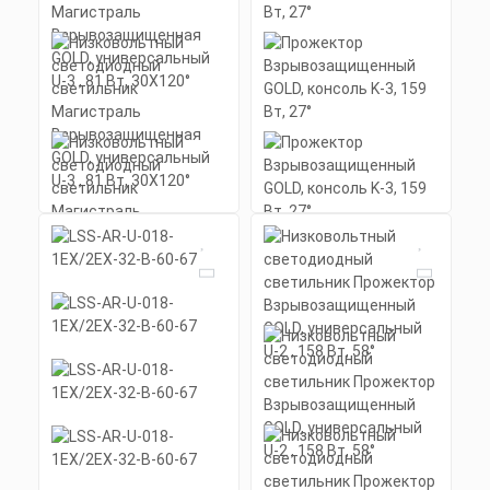
Прожектор
Взрывозащищенный
GOLD, консоль K-3, 159
Вт, 27°
Мощность: 159 Вт
Коэффициент мощности не менее:
0,95 cos
Материал корпуса: