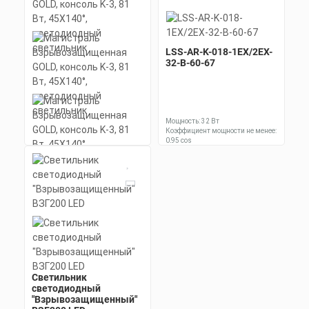
LSS-AR-K-018-1EX/2EX-
32-B-60-67
Мощность: 32 Вт
Коэффициент мощности не менее:
0,95 cos
Материал корпуса:
Цена по запросу
Экструдированный
алюминиевый профиль
Заказать
(анодированный), вторичная
оптика из акрила (ПММА) с
силиконовой прокладкой.
Скачать
КП
Магистраль
Взрывозащищенная
GOLD, консоль K-3, 81
Вт, 45X140°,
светодиодный
светильник
Светильник
светодиодный
Мощность: 81 Вт
Коэффициент мощности не менее:
"Взрывозащищенный"
0,95 cos