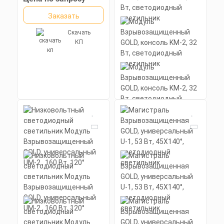
Экструдированный
силиконовой прокладкой.
Скачать
алюминиевый профиль
Заказать
КП
(анодированный), вторичная
оптика из акрила (ПММА) с
силиконовой прокладкой.
Скачать
КП
Модуль
Взрывозащищенный
GOLD, консоль KM-2, 32
Вт, светодиодный
светильник
Мощность: 32 Вт
Коэффициент мощности не менее:
0,95 cos
Материал корпуса: