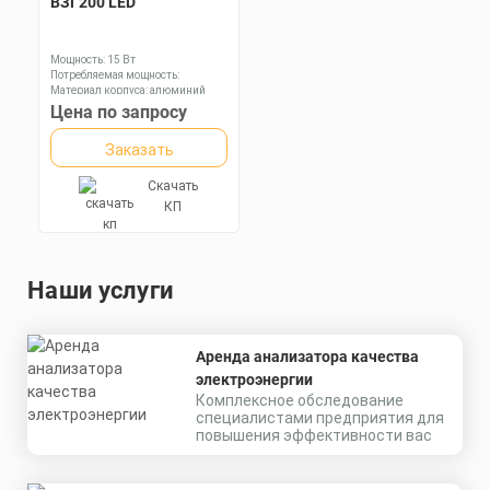
ВЗГ200 LED
Материал корпуса:
Цена по запросу
Экструдированный
алюминиевый профиль
Заказать
(анодированный), вторичная
Мощность: 15 Вт
оптика из акрила (ПММА) с
Потребляемая мощность:
силиконовой прокладкой.
Материал корпуса: алюминий
Скачать
Цена по запросу
КП
Заказать
Скачать
КП
Наши услуги
Аренда анализатора качества
электроэнергии
Комплексное обследование
специалистами предприятия для
повышения эффективности вас