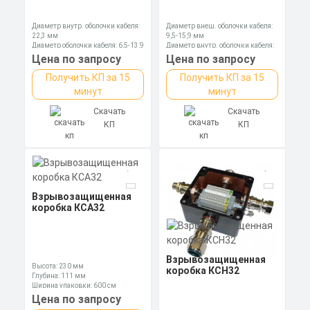
Диаметр внутр. оболочки кабеля:
Диаметр внеш. оболочки кабеля:
22,3 мм
9,5-15,9 мм
Диаметр оболочки кабеля: 6,5-13,9
Диаметр внутр. оболочки кабеля:
мм
6,1-11,7 мм
Цена по запросу
Цена по запросу
Дииаметр МР наруж.,мм: 28,5
Длина: 84,3 мм
Получить КП за 15
Получить КП за 15
минут
минут
Скачать
Скачать
КП
КП
Взрывозащищенная
коробка КСА32
Взрывозащищенная
Высота: 230 мм
коробка КСН32
Глубина: 111 мм
Ширина упаковки: 600 см
Цена по запросу