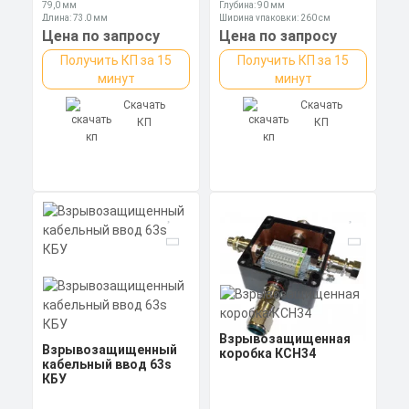
79,0 мм
Глубина: 90 мм
Длина: 73,0 мм
Ширина упаковки: 260 см
Ключ: 110 мм
Цена по запросу
Цена по запросу
Получить КП за 15
Получить КП за 15
минут
минут
Скачать
Скачать
КП
КП
Взрывозащищенная
Взрывозащищенный
коробка КСН34
кабельный ввод 63s
КБУ