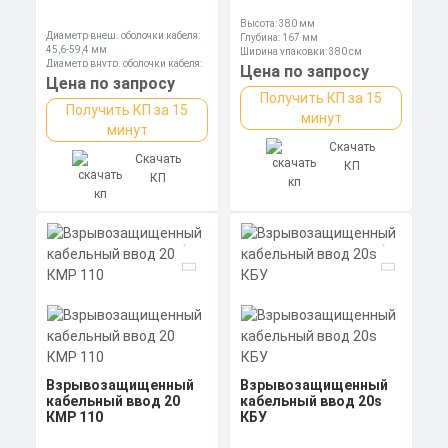
Высота: 380 мм
Диаметр внеш. оболочки кабеля:
Глубина: 167 мм
45,6-59,4 мм
Ширина упаковки: 380 см
Диаметр внутр. оболочки кабеля:
Цена по запросу
41,7-50,0 мм
Цена по запросу
Длина: 106,75 мм
Получить КП за 15
Получить КП за 15
минут
минут
Скачать
Скачать
КП
КП
Взрывозащищенный
Взрывозащищенный
кабельный ввод 20
кабельный ввод 20s
КМР 110
КБУ