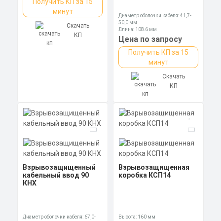
Получить КП за 15
минут
Диаметр оболочки кабеля: 41,7-
50,0 мм
Скачать
Длина: 108,6 мм
КП
Ключ: 70 мм
Цена по запросу
Получить КП за 15
минут
Скачать
КП
Взрывозащищенный
Взрывозащищенная
кабельный ввод 90
коробка КСП14
КНХ
Диаметр оболочки кабеля: 67,0-
Высота: 160 мм