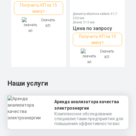
Получить КП за 15
минут
Диаметр оболочки кабеля: 41,7-
50,0 мм
Скачать
Длина: 51,5 мм
КП
Ключ: 70 мм
Цена по запросу
Получить КП за 15
минут
Скачать
КП
Наши услуги
Аренда анализатора качества
электроэнергии
Комплексное обследование
специалистами предприятия для
повышения эффективности вас