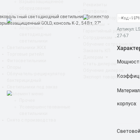
Взрывозащищенное
Реквизиты
оборудование
Портфолио
Офисные светильники
Код - 187
Клиентам
Аварийные
Артикул: L
Гарантийный ремонт
светодиодные
27-67
Сотрудникам
светильники
Обучение сотрудников
Характе
Светильники ЖКХ
Заказать КП
Торговые ритейл
Дилерам
Фитосветильники
Мощност
Стать дилером
Опоры
Обучение дилеров
Облучатель-рециркулятор
Коэффици
Экспорт товаров
бактерицидный
Светильники под заказ
Материал
Прочее
корпуса:
Усовершенствованные
светильники
Снято с производства
Световой