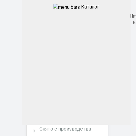
Уличные
Каталог
Промышленные
Архитектурные
Офисные
ЖКХ
Торговые ритейл
Фитосветильники
Снято с производства