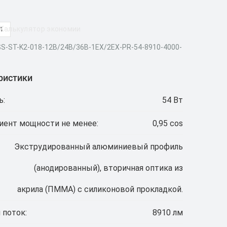
Калькулятор экономии
11
SS-ST-K2-018-12В/24В/36В-1EX/2EX-PR-54-8910-4000-
ристики
ь:
54 Вт
ент мощности не менее:
0,95 cos
Экструдированный алюминиевый профиль
(анодированный), вторичная оптика из
акрила (ПММА) с силиконовой прокладкой.
 поток:
8910 лм