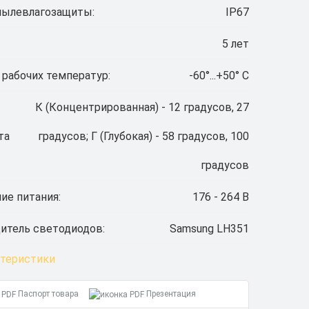
пылевлагозащиты:
IP67
5 лет
 рабочих температур:
-60°...+50° C
К (Концентрированная) - 12 градусов, 27
та
градусов; Г (Глубокая) - 58 градусов, 100
градусов
ие питания:
176 - 264 В
итель светодиодов:
Samsung LH351
ктеристики
Паспорт товара
Презентация