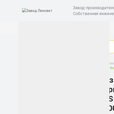
Завод-производител
Собственная инжене
Взрывозащищенные светильники GOLD
Взрывоза
Низковольтный светодиодный светильник Прожектор Взр
Низ
Категории
Взр
Бактерицидные
LSS
рециркуляторы
400