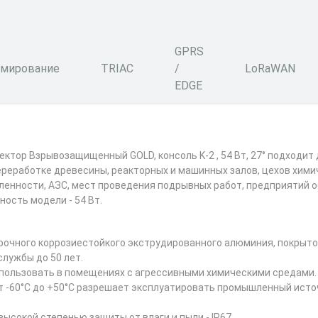
GPRS
мирование
TRIAC
/
LoRaWAN
EDGE
тор Взрывозащищенный GOLD, консоль K-2 , 54 Вт, 27° подходит
ереработке древесины, реакторных и машинных залов, цехов хими
нности, АЗС, мест проведения подрывных работ, предприятий о
ость модели - 54 Вт.
рочного коррозиестойкого экструдированного алюминия, покрыто
службы до 50 лет.
ользовать в помещениях с агрессивными химическими средами.
т -60°С до +50°С разрешает эксплуатировать промышленный исто
сокой степенью защиты от влаги и пыли - IP67.