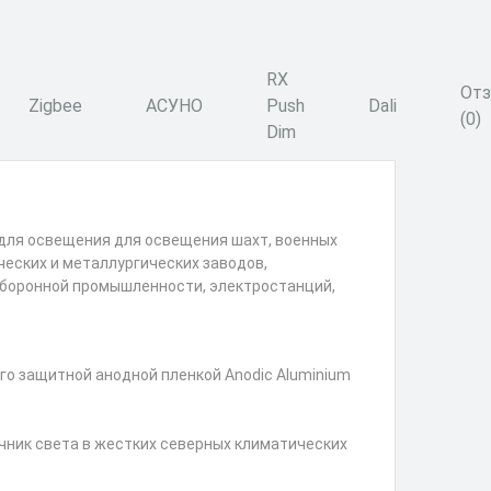
RX
От
Zigbee
АСУНО
Push
Dali
(0)
Dim
 для освещения для освещения шахт, военных
ческих и металлургических заводов,
боронной промышленности, электростанций,
го защитной анодной пленкой Anodic Aluminium
чник света в жестких северных климатических