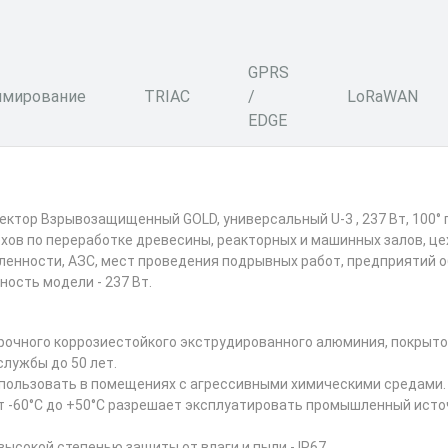
GPRS
мирование
TRIAC
/
LoRaWAN
EDGE
тор Взрывозащищенный GOLD, универсальный U-3 , 237 Вт, 100°
хов по переработке древесины, реакторных и машинных залов, це
нности, АЗС, мест проведения подрывных работ, предприятий о
ость модели - 237 Вт.
рочного коррозиестойкого экструдированного алюминия, покрыто
службы до 50 лет.
ользовать в помещениях с агрессивными химическими средами.
т -60°С до +50°С разрешает эксплуатировать промышленный исто
сокой степенью защиты от влаги и пыли - IP67.