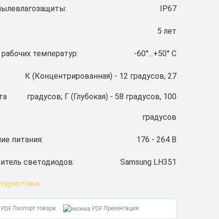
пылевлагозащиты:
IP67
5 лет
 рабочих температур:
-60°...+50° C
К (Концентрированная) - 12 градусов, 27
та
градусов; Г (Глубокая) - 58 градусов, 100
градусов
ие питания:
176 - 264 В
итель светодиодов:
Samsung LH351
ктеристики
Паспорт товара
Презентация