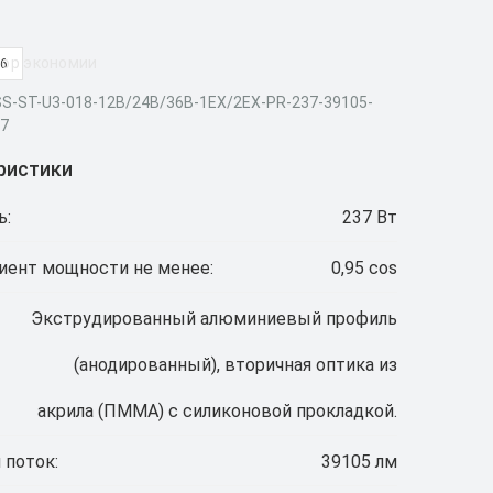
ор экономии
26
SS-ST-U3-018-12В/24В/36В-1EX/2EX-PR-237-39105-
67
ристики
ь:
237 Вт
ент мощности не менее:
0,95 cos
Экструдированный алюминиевый профиль
(анодированный), вторичная оптика из
акрила (ПММА) с силиконовой прокладкой.
 поток:
39105 лм