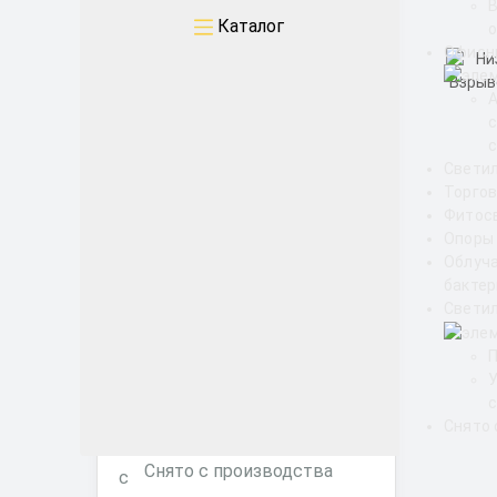
Уличные
Каталог
о
Офисн
Промышленные
Архитектурные
с
Свети
Офисные
Торгов
Фитос
ЖКХ
Опоры
Облуч
бакте
Торговые ритейл
Светил
Фитосветильники
с
Снято 
Снято с производства