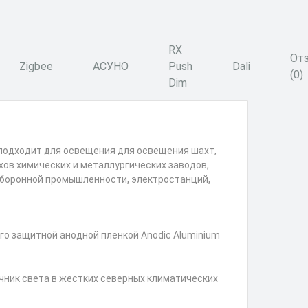
RX
От
Zigbee
АСУНО
Push
Dali
(0)
Dim
 подходит для освещения для освещения шахт,
хов химических и металлургических заводов,
боронной промышленности, электростанций,
го защитной анодной пленкой Anodic Aluminium
чник света в жестких северных климатических