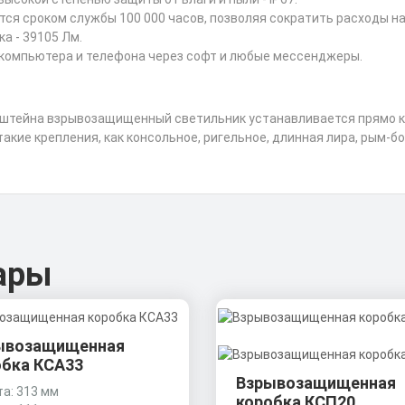
я сроком службы 100 000 часов, позволяя сократить расходы на
а - 39105 Лм.
 компьютера и телефона через софт и любые мессенджеры.
нштейна взрывозащищенный светильник устанавливается прямо к 
кие крепления, как консольное, ригельное, длинная лира, рым-бол
ары
ывозащищенная
обка КСА33
Взрывозащищенная
а: 313 мм
коробка КСП20