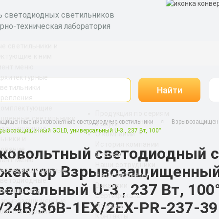
ь светодиодных светильников
рно-техническая лаборатория
е светильники и
ектующие к ним
рхитектурные
ветильники
Найти
Крепления
Комплектующие
Продукция по сериям
шленные светильники
щищенные низковольтные светодиодные светильники
Взрывозащищенн
Услуги
озащищенные
ывозащищенный GOLD, универсальный U-3 , 237 Вт, 100°
О компании
ьники и
История компании
ковольтный светодиодный 
дование
Статьи
Наши сотрудники
жектор Взрывозащищенный
Взрывозащищенные
Наши партнеры
светодиодные
версальный U-3 , 237 Вт, 100
Вакансии
ветильники
Сертификаты
Взрывозащищенные
/24В/36В-1EX/2EX-PR-237-39
Отзывы
комплектующие
Контакты