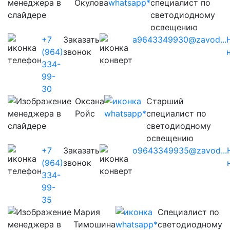
Окулова
специалист по
светодиодному
освещению
+7
Заказать
a9643349930@zavod...
(964)
звонок
334-
99-
30
Оксана
Старший
Ройс
специалист по
светодиодному
освещению
+7
Заказать
o9643349935@zavod...
(964)
звонок
334-
99-
35
Мария
Cпециалист по
Тимошина
светодиодному