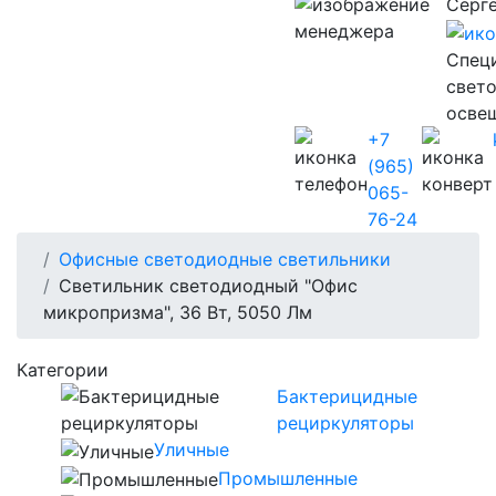
Серг
Cпец
свет
осве
+7
(965)
065-
76-24
Офисные светодиодные светильники
Светильник светодиодный "Офис
микропризма", 36 Вт, 5050 Лм
Категории
Бактерицидные
рециркуляторы
Уличные
Промышленные