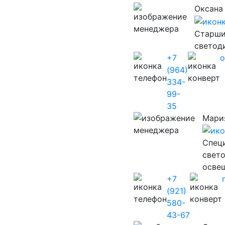
Оксана
Старши
светод
+7
o
(964)
334-
99-
35
Мари
Cпец
свет
осве
+7
(921)
580-
43-67