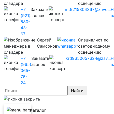
освещению
+7
Заказать
mt9215804367@zavo...
Н
(921)
звонок
н
580-
43-
67
Сергей
Cпециалист по
Самсонов
светодиодному
освещению
+7
Заказать
krd9650657624@zav...
Н
(965)
звонок
н
065-
76-
24
Найти
Каталог