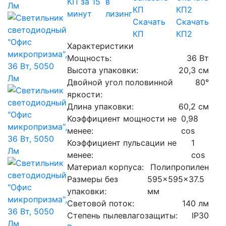
КП за 15
в
минут
лизинг
Скачать
Скачать
КП
КП2
Характеристики
Мощность:
36 Вт
Высота упаковки:
20,3 см
Двойной угол половинной
80°
яркости:
Длина упаковки:
60,2 см
Коэффициент мощности не
0,98
менее:
cos
Коэффициент пульсации не
1
менее:
cos
Материал корпуса:
Полипропилен
Размеры без
595x595x37.5
упаковки:
мм
Световой поток:
140 лм
Степень пылевлагозащиты:
IP30