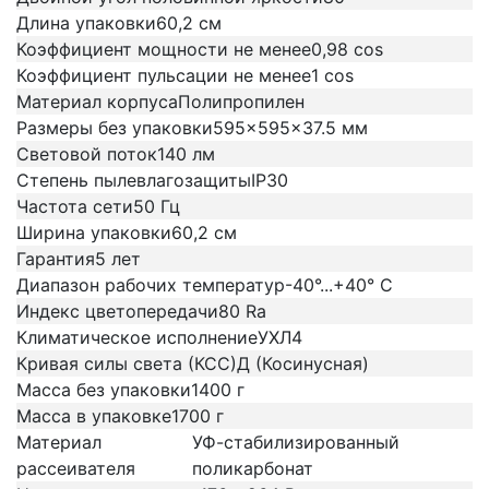
Длина упаковки
60,2 см
Коэффициент мощности не менее
0,98 cos
Коэффициент пульсации не менее
1 cos
Материал корпуса
Полипропилен
Размеры без упаковки
595x595x37.5 мм
Световой поток
140 лм
Степень пылевлагозащиты
IP30
Частота сети
50 Гц
Ширина упаковки
60,2 см
Гарантия
5 лет
Диапазон рабочих температур
-40°...+40° C
Индекс цветопередачи
80 Ra
Климатическое исполнение
УХЛ4
Кривая силы света (КСС)
Д (Косинусная)
Масса без упаковки
1400 г
Масса в упаковке
1700 г
Материал
УФ-стабилизированный
рассеивателя
поликарбонат