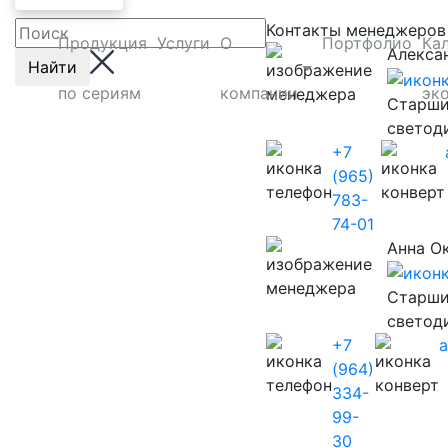
Контакты менеджеров
Продукция
Услуги
О
Портфолио
Ка
Алекса
Найти
по сериям
компании
эк
Старши
светод
+7
(965)
783-
74-01
Анна О
Старши
светод
+7
(964)
334-
99-
30