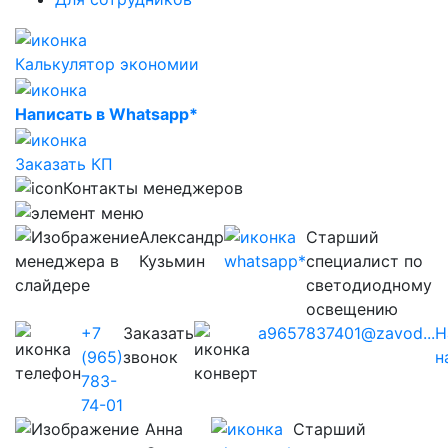
Калькулятор экономии
Написать в Whatsapp*
Заказать КП
Контакты менеджеров
Александр
Старший
Кузьмин
специалист по
светодиодному
освещению
+7
Заказать
a9657837401@zavod...
Н
(965)
звонок
н
783-
74-01
Анна
Старший