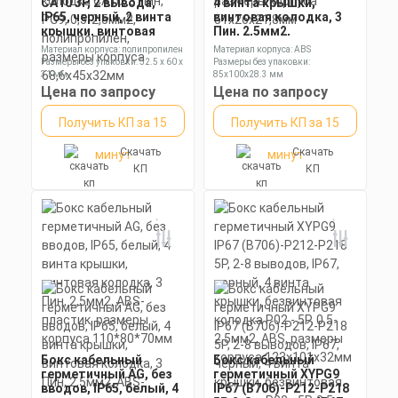
CA10 3P, 2 вывода,
4 винта крышки,
IP65, черный, 2 винта
винтовая колодка, 3
крышки, винтовая
Пин, 2,5мм2,
колодка CA10, 3 Пин,
полиамид, размеры
Материал корпуса: полипропилен
Материал корпуса: ABS
PG9, 0,5-2,5мм2,
корпуса 51х26х21,8мм
Размеры без упаковки: 52.5 x 60 x
Размеры без упаковки:
полипропилен,
31 мм
85x100x28.3 мм
размеры корпуса
Степень пылевлагозащиты: IP66
Степень пылевлагозащиты: IP67
Цена по запросу
Цена по запросу
68,6х45х32мм
Получить КП за 15
Получить КП за 15
Скачать
Скачать
минут
минут
КП
КП
Бокс кабельный
Бокс кабельный
герметичный AG, без
герметичный XYPG9
вводов, IP65, белый, 4
IP67 (B706)-P212-P218