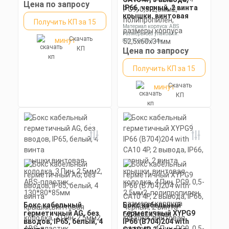
Цена по запросу
IP66, черный, 2 винта
крышки, винтовая
Получить КП за 15
колодка CA10, 4 Пин,
Материал корпуса: ABS
PG9, 0,5-2,5мм2,
Размеры без упаковки:
Скачать
минут
полипропилен,
85x100x28.3 мм
размеры корпуса
КП
Степень пылевлагозащиты: IP67
Цена по запросу
52,5х60х31мм
Получить КП за 15
Скачать
минут
КП
Бокс кабельный
Бокс кабельный
герметичный AG, без
герметичный XYPG9
вводов, IP65, белый, 4
IP66 (B704)204 with