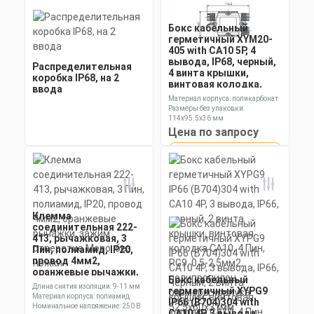
Бокс кабельный
герметичный XYM20-
405 with CA10 5P, 4
вывода, IP68, черный,
Распределительная
4 винта крышки,
коробка IP68, на 2
винтовая колодка,
ввода
М20, 5 Пин, 0,5-1,5мм2,
Материал корпуса: поликарбонат
полиамид, размеры
Размеры без упаковки:
корпуса 63х65х29мм
114х95.5х36 мм
Степень пылевлагозащиты: IP68
Цена по запросу
Получить КП за 15
Цена по запросу
Скачать
минут
КП
Получить КП за 15
Клемма
Скачать
минут
соединительная 222-
КП
413, рычажковая, 3
Пин, полиамид, IP20,
провод 4мм2,
оранжевые рычажки,
Бокс кабельный
зажим отверстие
Длина снятия изоляции: 9-11 мм
герметичный XYPG9
Mоno, без ножки
Материал корпуса: полиамид
IP66 (B704)304 with
Номинальное напряжение: 250 В
CA10 4P, 3 вывода,