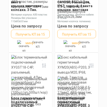
винта
CA10 5P, 8 выводов,
крышки,винтовая
IP67, черный, 4 винта
колодка, 3 Пин,
крышки, винтовая
2,5мм2, ABS-пластик,
колодка, M20, 5 Пин,
Материал корпуса: ABS-пластик
Диаметр внеш. оболочки кабеля:
размеры корпуса
0,5-2,5мм2, ABS,
Размеры без упаковки:
6-10 мм
100*100*75мм
размеры корпуса
110х80х50 мм
Материал корпуса: полиамид
85х100х28,3мм
Степень пылевлагозащиты: IP65
Размеры без упаковки: 63x65x29
Цена по запросу
Цена по запросу
мм
Получить КП за 15
Получить КП за 15
Скачать
Скачать
минут
минут
КП
КП
Блок терминальный
Бокс кабельный
подключаемый
герметичный
XYGST18-C4P,
XYM20(ABS)-P203, 3