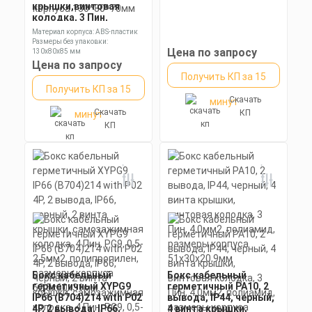
крышки,винтовая
колодка, 3 Пин,
2,5мм2, ABS-пластик,
Материал корпуса: ABS-пластик
размеры корпуса
Размеры без упаковки:
130*80*70мм
Цена по запросу
130х80х85 мм
Степень пылевлагозащиты: IP65
Цена по запросу
Получить КП за 15
Получить КП за 15
Скачать
минут
Скачать
КП
минут
КП
Бокс кабельный
Бокс кабельный
герметичный XYPG9
герметичный РА10, 2
IP66 (B704)214 with P02
вывода, IP44, черный,
4P, 2 вывода, IP66,
4 винта крышки,