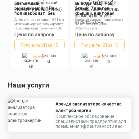
разъемный,
вывода М20, IP68,
рычажковый, 4 Пин,
белый, 7 винтов
поликарбонат, без
крышки, винтовая
крышки, прозрачный
колодка CA10 5P, 0,5-
Длина снятия изоляции: 10-11 мм
Материал корпуса: поликарбонат
(100шт/уп; 500шт/кор)
2,5мм2, ABS-пластик,
Материал корпуса: поликарбонат
Размеры без упаковки:
размеры корпуса
Номинальное напряжение: 450 В
59.5x67x37 мм
91х94х36,6мм
Степень пылевлагозащиты: IP68
Цена по запросу
Цена по запросу
Получить КП за 15
Получить КП за 15
Скачать
Скачать
минут
минут
КП
КП
Наши услуги
Аренда анализатора качества
электроэнергии
Комплексное обследование
специалистами предприятия для
повышения эффективности вас