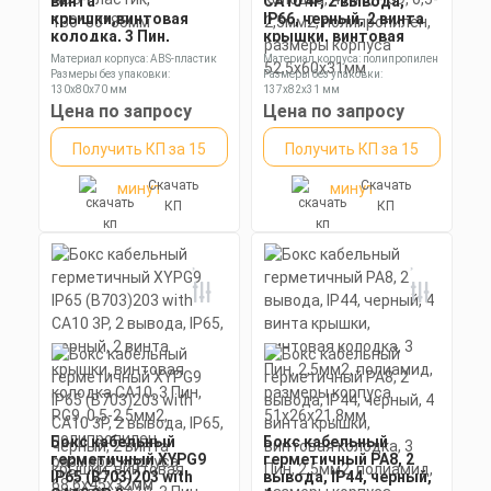
винта
CA10 4P, 2 вывода,
крышки,винтовая
IP66, черный, 2 винта
колодка, 3 Пин,
крышки, винтовая
2,5мм2, ABS-пластик,
колодка, 4 Пин, PG9,
Материал корпуса: ABS-пластик
Материал корпуса: полипропилен
130*80*85мм
0,5-2,5мм2,
Размеры без упаковки:
Размеры без упаковки:
полипропилен,
130х80х70 мм
137х82х31 мм
размеры корпуса
Степень пылевлагозащиты: IP65
Степень пылевлагозащиты: IP66
Цена по запросу
Цена по запросу
52,5х60х31мм
Получить КП за 15
Получить КП за 15
Скачать
Скачать
минут
минут
КП
КП
Бокс кабельный
Бокс кабельный
герметичный XYPG9
герметичный РА8, 2
IP65 (B703)203 with
вывода, IP44, черный,