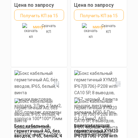
Размеры без упаковки: 50*50 мм
Цена по запросу
Цена по запросу
Получить КП за 15
Получить КП за 15
Скачать
Скачать
минут
минут
КП
КП
Бокс кабельный
Бокс кабельный
герметичный AG, без
герметичный XYM20
вводов, IP65, белый, 4
IP67(B706)-P208 with