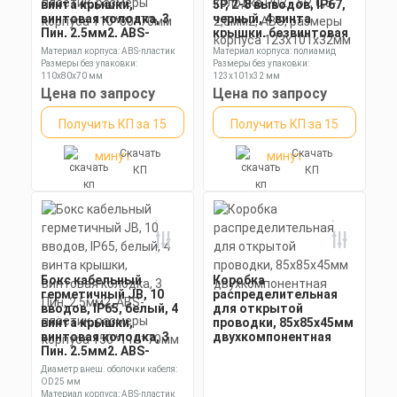
винта крышки,
5P, 2-8 выводов, IP67,
винтовая колодка, 3
черный, 4 винта
Пин, 2,5мм2, ABS-
крышки, безвинтовая
пластик, размеры
колодка Р02 - 5Р, 0,5-
Материал корпуса: ABS-пластик
Материал корпуса: полиамид
корпуса 110*80*70мм
2,5мм2, ABS, размеры
Размеры без упаковки:
Размеры без упаковки:
корпуса 123х101х32мм
110х80х70 мм
123х101х32 мм
Степень пылевлагозащиты: IP65
Степень пылевлагозащиты: IP68
Цена по запросу
Цена по запросу
Получить КП за 15
Получить КП за 15
Скачать
Скачать
минут
минут
КП
КП
Бокс кабельный
Коробка
герметичный JB, 10
распределительная
вводов, IP65, белый, 4
для открытой
винта крышки,
проводки, 85х85х45мм
винтовая колодка, 3
двухкомпонентная
Пин, 2,5мм2, ABS-
пластик, размеры
Диаметр внеш. оболочки кабеля:
корпуса 150*110*70мм
OD25 мм
Материал корпуса: ABS-пластик