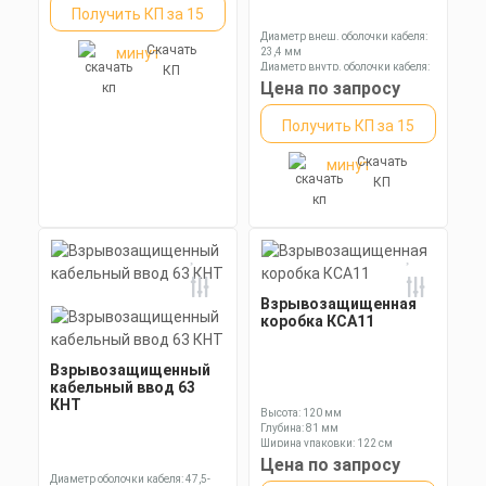
Получить КП за 15
Диаметр внеш. оболочки кабеля:
Скачать
минут
23,4 мм
Диаметр внутр. оболочки кабеля:
КП
16,9 мм
Цена по запросу
Диаметр оболочки кабеля: 6,5-13,9
мм
Получить КП за 15
Скачать
минут
КП
Взрывозащищенная
коробка КСА11
Взрывозащищенный
кабельный ввод 63
КНТ
Высота: 120 мм
Глубина: 81 мм
Ширина упаковки: 122 см
Цена по запросу
Диаметр оболочки кабеля: 47,5-