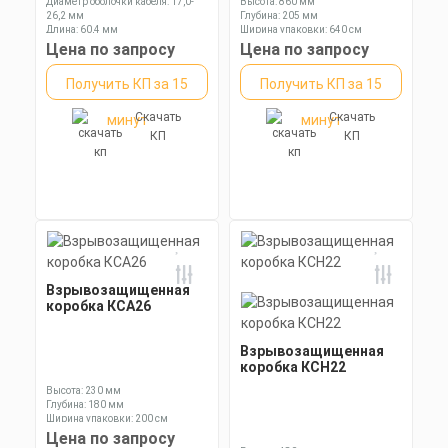
Диаметр оболочки кабеля: 17,0-
Высота: 860 мм
26,2 мм
Глубина: 205 мм
Длина: 60,4 мм
Ширина упаковки: 640 см
Ключ: 41 мм
Цена по запросу
Цена по запросу
Получить КП за 15
Получить КП за 15
Скачать
Скачать
минут
минут
КП
КП
Взрывозащищенная
коробка КСА26
Взрывозащищенная
коробка КСН22
Высота: 230 мм
Глубина: 180 мм
Ширина упаковки: 200 см
Цена по запросу