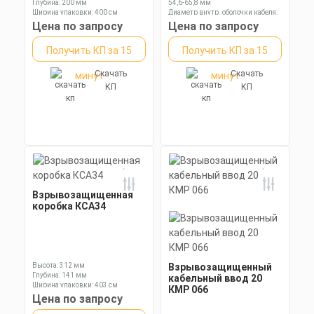
Глубина: 200 мм
54,6-65,8 мм
Ширина упаковки: 400 см
Диаметр внутр. оболочки кабеля:
47,5-56,0 мм
Цена по запросу
Цена по запросу
Длина: 110,3 мм
Получить КП за 15
Получить КП за 15
Скачать
Скачать
минут
минут
КП
КП
Взрывозащищенная
коробка КСА34
Высота: 312 мм
Взрывозащищенный
Глубина: 141 мм
кабельный ввод 20
Ширина упаковки: 403 см
КМР 066
Цена по запросу