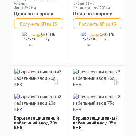
68,0 мм
Глубина: 61 мм
Длина: 59,3 мм
Ширина упаковки: 200 см
Ключ: 90 мм
Цена по запросу
Цена по запросу
Получить КП за 15
Получить КП за 15
Скачать
Скачать
минут
минут
КП
КП
Взрывозащищенный
Взрывозащищенный
кабельный ввод 20s
кабельный ввод 75s
КНК
КНН