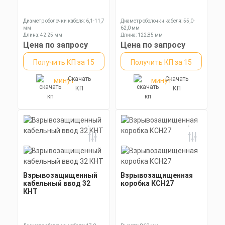
Диаметр оболочки кабеля: 6,1-11,7
Диаметр оболочки кабеля: 55,0-
мм
62,0 мм
Длина: 42,25 мм
Длина: 122,85 мм
Ключ: 24 мм
Ключ: 85 мм
Цена по запросу
Цена по запросу
Получить КП за 15
Получить КП за 15
Скачать
Скачать
минут
минут
КП
КП
Взрывозащищенный
Взрывозащищенная
кабельный ввод 32
коробка КСН27
КНТ