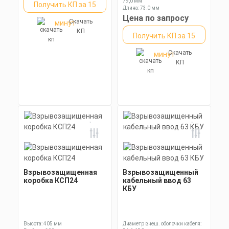
79,0 мм
Получить КП за 15
Длина: 73,0 мм
Ключ: 110 мм
Цена по запросу
Скачать
минут
КП
Получить КП за 15
Скачать
минут
КП
Взрывозащищенная
Взрывозащищенный
коробка КСП24
кабельный ввод 63
КБУ
Высота: 405 мм
Диаметр внеш. оболочки кабеля: