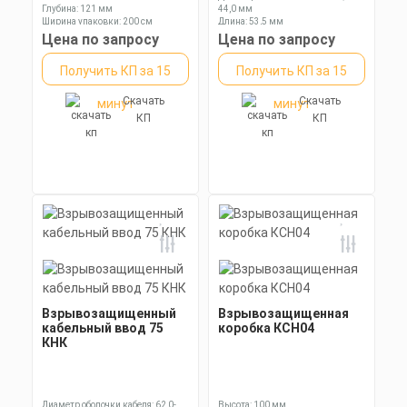
Глубина: 121 мм
44,0 мм
Ширина упаковки: 200 см
Длина: 53,5 мм
Ключ: 60 мм
Цена по запросу
Цена по запросу
Получить КП за 15
Получить КП за 15
Скачать
Скачать
минут
минут
КП
КП
Взрывозащищенный
Взрывозащищенная
кабельный ввод 75
коробка КСН04
КНК
Диаметр оболочки кабеля: 62,0-
Высота: 100 мм