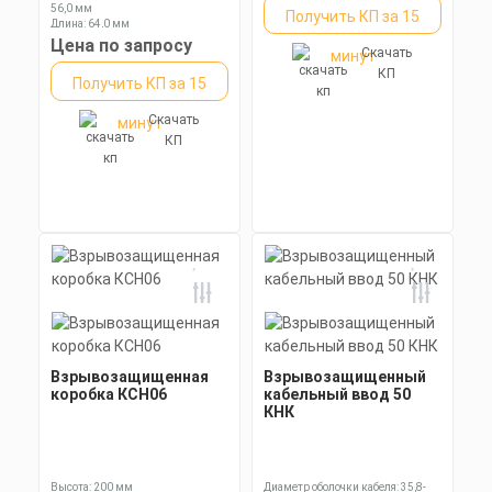
56,0 мм
Получить КП за 15
Длина: 64,0 мм
Ключ: 75 мм
Цена по запросу
Скачать
минут
КП
Получить КП за 15
Скачать
минут
КП
Взрывозащищенная
Взрывозащищенный
коробка КСН06
кабельный ввод 50
КНК
Высота: 200 мм
Диаметр оболочки кабеля: 35,8-